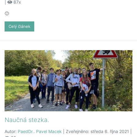
|
87x
🙂
Celý článek
Naučná stezka.
Autor:
PaedDr.. Pavel Macek
| Zveřejněno: středa 6. října 2021 |