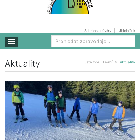
Schránka důvěry
Jídelníček
Rozbalit nabídku
Aktuality
Jste zde:
Domů
Aktuality