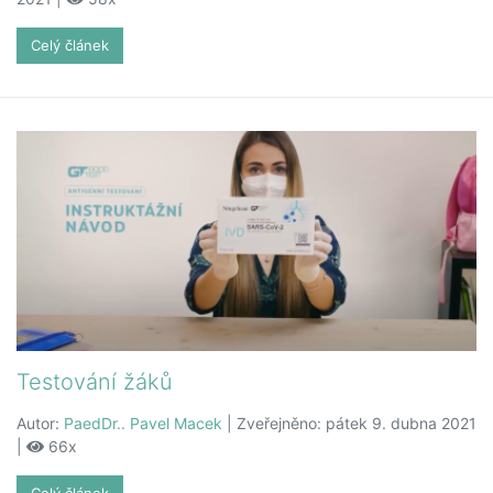
Celý článek
Testování žáků
Autor:
PaedDr.. Pavel Macek
| Zveřejněno: pátek 9. dubna 2021
|
66x