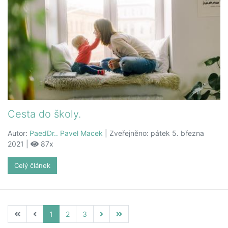
Cesta do školy.
Autor:
PaedDr.. Pavel Macek
| Zveřejněno: pátek 5. března
2021 |
87x
Celý článek
1
2
3