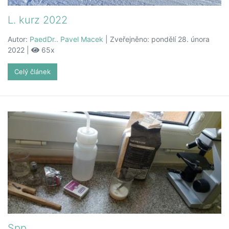
L. kurz 2022
Autor:
PaedDr.. Pavel Macek
| Zveřejněno: pondělí 28. února
2022 |
65x
Celý článek
Spp