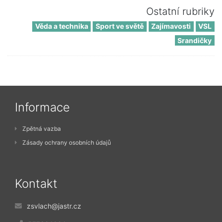
Ostatní rubriky
Věda a technika
Sport ve světě
Zajímavosti
VSL
Srandičky
Informace
Zpětná vazba
Zásady ochrany osobních údajů
Kontakt
zsvlach@jastr.cz