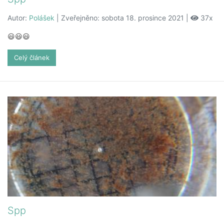
Autor:
Polášek
| Zveřejněno: sobota 18. prosince 2021 |
37x
😃😃😃
Celý článek
Spp